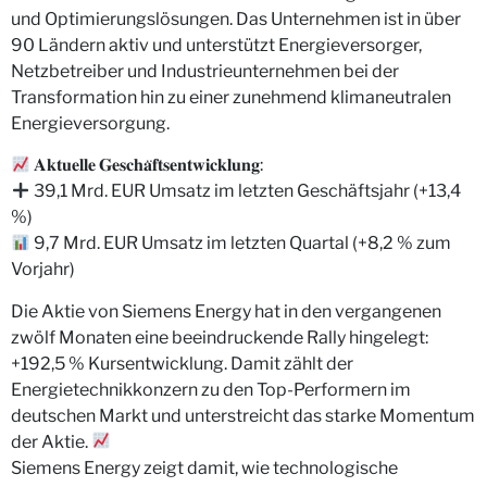
und Optimierungslösungen. Das Unternehmen ist in über
90 Ländern aktiv und unterstützt Energieversorger,
Netzbetreiber und Industrieunternehmen bei der
Transformation hin zu einer zunehmend klimaneutralen
Energieversorgung.
𝐀𝐤𝐭𝐮𝐞𝐥𝐥𝐞 𝐆𝐞𝐬𝐜𝐡𝐚̈𝐟𝐭𝐬𝐞𝐧𝐭𝐰𝐢𝐜𝐤𝐥𝐮𝐧𝐠:
39,1 Mrd. EUR Umsatz im letzten Geschäftsjahr (+13,4
%)
9,7 Mrd. EUR Umsatz im letzten Quartal (+8,2 % zum
Vorjahr)
Die Aktie von Siemens Energy hat in den vergangenen
zwölf Monaten eine beeindruckende Rally hingelegt:
+192,5 % Kursentwicklung. Damit zählt der
Energietechnikkonzern zu den Top-Performern im
deutschen Markt und unterstreicht das starke Momentum
der Aktie.
Siemens Energy zeigt damit, wie technologische