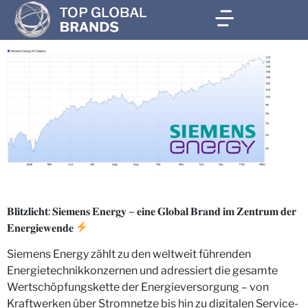
𝐁𝐥𝐢𝐭𝐳𝐥𝐢𝐜𝐡𝐭: 𝐒𝐢𝐞𝐦𝐞𝐧𝐬 𝐄𝐧𝐞𝐫𝐠𝐲 – 𝐞𝐢𝐧𝐞 𝐆𝐥𝐨𝐛𝐚𝐥 𝐁𝐫𝐚𝐧𝐝 𝐢𝐦 𝐙𝐞𝐧𝐭𝐫𝐮𝐦 𝐝𝐞𝐫
𝐄𝐧𝐞𝐫𝐠𝐢𝐞𝐰𝐞𝐧𝐝𝐞
Siemens Energy zählt zu den weltweit führenden
Energietechnikkonzernen und adressiert die gesamte
Wertschöpfungskette der Energieversorgung – von
Kraftwerken über Stromnetze bis hin zu digitalen Service-