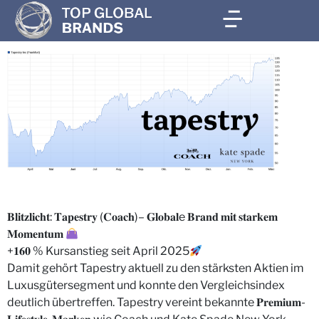
𝐁𝐥𝐢𝐭𝐳𝐥𝐢𝐜𝐡𝐭: 𝐓𝐚𝐩𝐞𝐬𝐭𝐫𝐲 (𝐂𝐨𝐚𝐜𝐡)– 𝐆𝐥𝐨𝐛𝐚𝐥e 𝐁𝐫𝐚𝐧𝐝 𝐦𝐢𝐭 𝐬𝐭𝐚𝐫𝐤𝐞𝐦
𝐌𝐨𝐦𝐞𝐧𝐭𝐮𝐦
+𝟏𝟔𝟎 % Kursanstieg seit April 2025
Damit gehört Tapestry aktuell zu den stärksten Aktien im
Luxusgütersegment und konnte den Vergleichsindex
deutlich übertreffen. Tapestry vereint bekannte 𝐏𝐫𝐞𝐦𝐢𝐮𝐦-