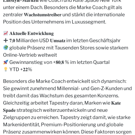
𝐋𝐢𝐟𝐞𝐬𝐭𝐲𝐥𝐞-𝐌𝐚𝐫𝐤𝐞𝐧 wie Coach und Kate Spade New York
unter einem Dach. Besonders die Marke Coach gilt als
zentraler 𝐖𝐚𝐜𝐡𝐬𝐭𝐮𝐦𝐬𝐭𝐫𝐞𝐢𝐛𝐞𝐫 und stärkt die internationale
Position des Unternehmens im Luxussegment.
𝐀𝐤𝐭𝐮𝐞𝐥𝐥𝐞 𝐄𝐧𝐭𝐰𝐢𝐜𝐤𝐥𝐮𝐧𝐠
𝟕,𝟎 Milliarden USD 𝐔𝐦𝐬𝐚𝐭𝐳 im letzten Geschäftsjahr
globale Präsenz mit Tausenden Stores sowie starkem
Online-Vertrieb weltweit
Gewinnanstieg von +𝟖𝟎,𝟖 % im letzten Quartal
YTD +𝟐𝟐%
Besonders die Marke Coach entwickelt sich dynamisch:
Sie gewinnt zunehmend Millennial- und Gen-Z-Kunden und
treibt damit das Wachstum des gesamten Konzerns.
Gleichzeitig arbeitet Tapestry daran, Marken wie 𝐊𝐚𝐭𝐞
𝐒𝐩𝐚𝐝𝐞 strategisch weiterzuentwickeln und neue
Zielgruppen zu erreichen. Tapestry zeigt damit, wie starke
Markenidentität, Premium-Positionierung und globale
Präsenz zusammenwirken können. Diese Faktoren sorgen