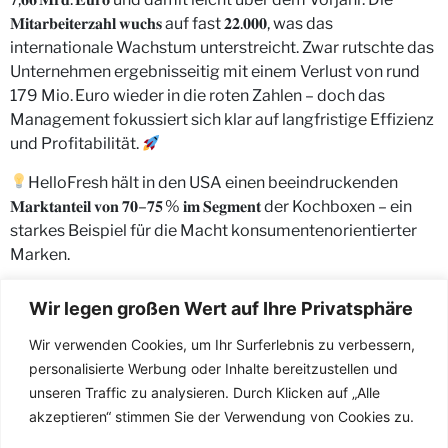
𝐌𝐢𝐭𝐚𝐫𝐛𝐞𝐢𝐭𝐞𝐫𝐳𝐚𝐡𝐥 𝐰𝐮𝐜𝐡𝐬 auf fast 𝟐𝟐.𝟎𝟎𝟎, was das
internationale Wachstum unterstreicht. Zwar rutschte das
Unternehmen ergebnisseitig mit einem Verlust von rund
179 Mio. Euro wieder in die roten Zahlen – doch das
Management fokussiert sich klar auf langfristige Effizienz
und Profitabilität.
HelloFresh hält in den USA einen beeindruckenden
𝐌𝐚𝐫𝐤𝐭𝐚𝐧𝐭𝐞𝐢𝐥 𝐯𝐨𝐧 𝟕𝟎–𝟕𝟓 % 𝐢𝐦 𝐒𝐞𝐠𝐦𝐞𝐧𝐭 der Kochboxen – ein
starkes Beispiel für die Macht konsumentenorientierter
Marken.
Wir legen großen Wert auf Ihre Privatsphäre
Wir verwenden Cookies, um Ihr Surferlebnis zu verbessern,
personalisierte Werbung oder Inhalte bereitzustellen und
unseren Traffic zu analysieren. Durch Klicken auf „Alle
akzeptieren“ stimmen Sie der Verwendung von Cookies zu.