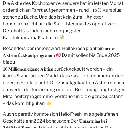
Die Aktie des Kochboxenversenders hat im letzten Monat
ordentlich an Fahrt aufgenommen – rund +𝟏𝟔 % Kursplus
stehen zu Buche. Und das ist kein Zufall: Anleger
honorieren nicht nur die Stabilisierung des operativen
Geschäfts, sondern auch die jüngsten
Kapitalmarktmaßnahmen.
Besonders bemerkenswert: HelloFresh plant ein 𝐧𝐞𝐮𝐞𝐬
𝐀𝐤𝐭𝐢𝐞𝐧𝐫ü𝐜𝐤𝐤𝐚𝐮𝐟𝐩𝐫𝐨𝐠𝐫𝐚𝐦𝐦
Damit sollen bis Ende 2025
bis zu
𝟏𝟎 𝐌𝐢𝐥𝐥𝐢𝐨𝐧𝐞𝐧 𝐞𝐢𝐠𝐞𝐧𝐞 𝐀𝐤𝐭𝐢𝐞𝐧 zurückgekauft werden – ein
klares Signal an den Markt, dass das Unternehmen an den
eigenen Erfolg glaubt. Die zurückgekauften Aktien dienen
entweder der Einziehung oder der Bedienung langfristiger
Mitarbeiterprogramme. Vertrauen in die eigene Substanz
– das kommt gut an.
Auch operativ konnte sich HelloFresh im abgelaufenen
Geschäftsjahr 2024 behaupten: Der 𝐔𝐦𝐬𝐚𝐭𝐳 𝐥𝐚𝐠 𝐛𝐞𝐢
𝟕,𝟔𝟔 𝐌𝐫𝐝. 𝐄𝐮𝐫𝐨 und damit leicht über dem Vorjahr. Die