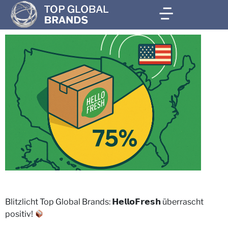
Blitzlicht Top Global Brands: 𝗛𝗲𝗹𝗹𝗼𝗙𝗿𝗲𝘀𝗵 überrascht
positiv!